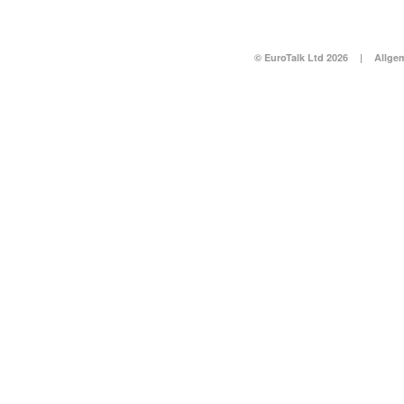
© EuroTalk Ltd 2026
|
Allge