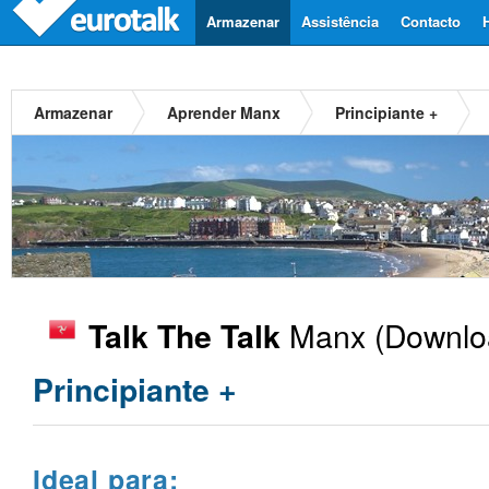
Armazenar
Assistência
Contacto
Armazenar
Aprender Manx
Principiante +
Manx
(Downloa
Talk The Talk
Principiante +
Ideal para: