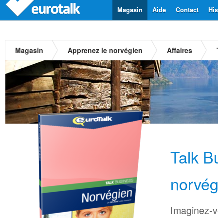
Magasin
Aide
Contact
His
Magasin
Apprenez le norvégien
Affaires
Talk B
norvég
Imaginez-v