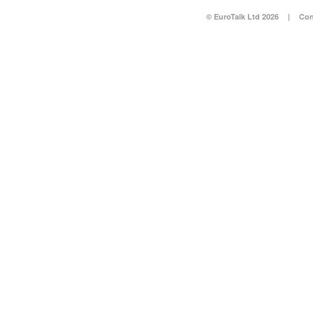
© EuroTalk Ltd 2026
|
Con