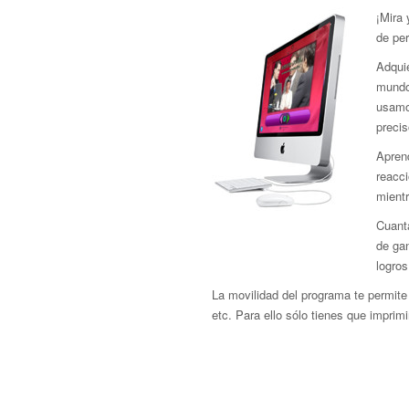
¡Mira
de pe
Adquie
mundo 
usamo
precis
Aprend
reacci
mient
Cuant
de gan
logros
La movilidad del programa te permite 
etc. Para ello sólo tienes que imprimir