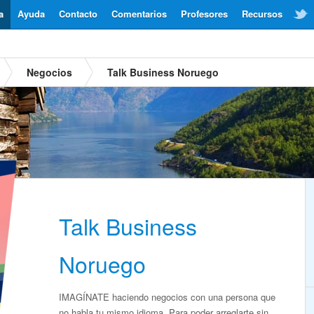
a
Ayuda
Contacto
Comentarios
Profesores
Recursos
Negocios
Talk Business Noruego
Talk Business
Noruego
IMAGÍNATE haciendo negocios con una persona que
no habla tu mismo idioma. Para poder arreglarte sin