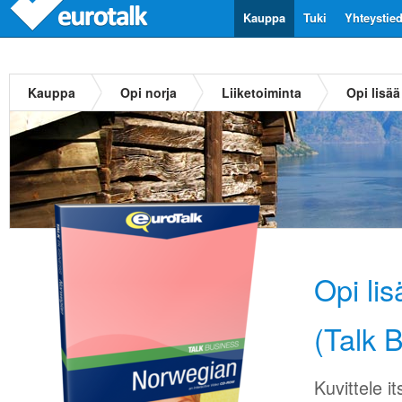
Kauppa
Tuki
Yhteystie
Kauppa
Opi norja
Liiketoiminta
Opi lisä
Opi li
(Talk 
Kuvittele 