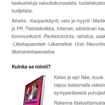
keskusteluja valuuttakursseista, tuotetakuist
budjetista.
Aiheita: -Kaupankäynti, osto ja myynti -Mark
ja PR -Tietotekniikka, Internet, sähköinen ka
kommunikointi -Pankkitoiminta, rahoitus, osak
-Liiketapaamiset -Liikematkat -Urat -Neuvotte
liiketoimintasanastoa
Kuinka se toimii?
Katso ja opi! Näe, kuule 
taipuu katsomalla videom
syntyperäisestä puhujas
Rakenna itseluottamusta