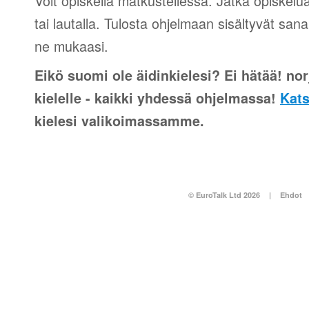
Voit opiskella matkustellessa. Jatka opiskelu
tai lautalla. Tulosta ohjelmaan sisältyvät sana
ne mukaasi.
Eikö suomi ole äidinkielesi? Ei hätää! norj
kielelle - kaikki yhdessä ohjelmassa!
Kats
kielesi valikoimassamme.
© EuroTalk Ltd 2026
|
Ehdot