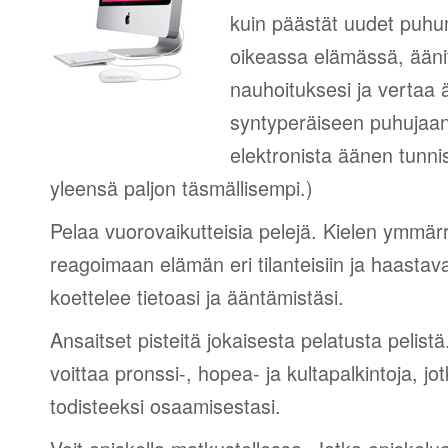
kuin päästät uudet puhumi
oikeassa elämässä, äänit
nauhoituksesi ja vertaa 
syntyperäiseen puhujaa
elektronista äänen tunni
yleensä paljon täsmällisempi.)
Pelaa vuorovaikutteisia pelejä. Kielen ymmär
reagoimaan elämän eri tilanteisiin ja haastav
koettelee tietoasi ja ääntämistäsi.
Ansaitset pisteitä jokaisesta pelatusta pelistä
voittaa pronssi-, hopea- ja kultapalkintoja, jot
todisteeksi osaamisestasi.