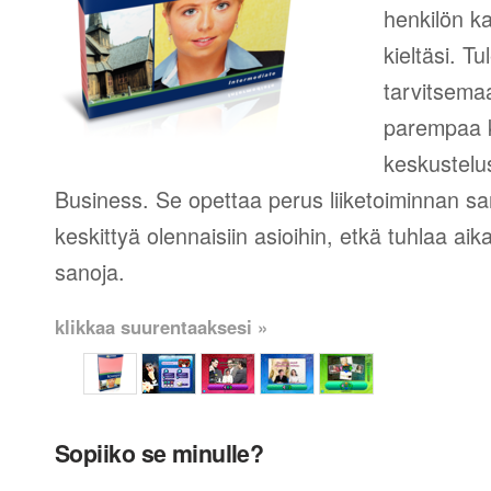
henkilön k
kieltäsi. T
tarvitsema
parempaa ki
keskustelus
Business. Se opettaa perus liiketoiminnan san
keskittyä olennaisiin asioihin, etkä tuhlaa aika
sanoja.
klikkaa suurentaaksesi »
Sopiiko se minulle?