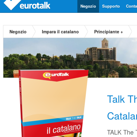
Negozio
Supporto
Contat
Negozio
Impara il catalano
Principiante +
Talk T
Catala
TALK The T