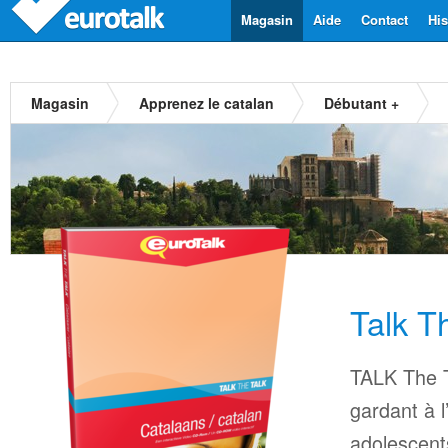
Magasin
Aide
Contact
His
Magasin
Apprenez le catalan
Débutant +
Talk T
TALK The T
gardant à l
adolescents