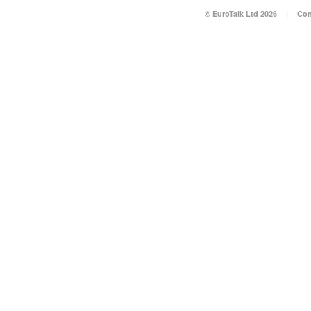
© EuroTalk Ltd 2026
|
Con