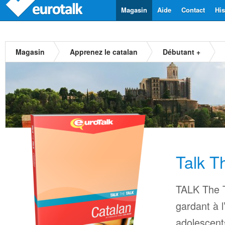
Magasin
Aide
Contact
His
Magasin
Apprenez le catalan
Débutant +
Talk T
TALK The T
gardant à l
adolescents