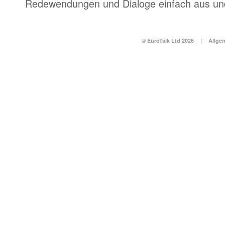
Redewendungen und Dialoge einfach aus und
© EuroTalk Ltd 2026
|
Allge