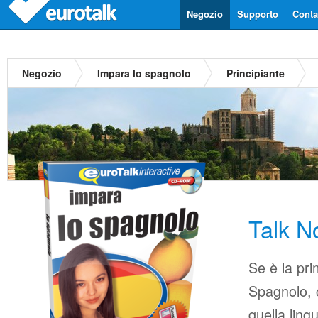
Negozio
Supporto
Contat
Negozio
Impara lo spagnolo
Principiante
Talk N
Se è la pri
Spagnolo, c
quella ling