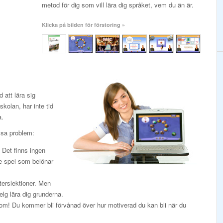
metod för dig som vill lära dig språket, vem du än är.
Klicka på bilden för förstoring »
att lära sig
kolan, har inte tid
a.
ssa problem:
. Det finns ingen
de spel som belönar
terslektioner. Men
elg lära dig grunderna.
k om! Du kommer bli förvånad över hur motiverad du kan bli när du