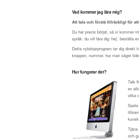
Vad kommer jag lära mig?
Att tala och förstå tillräckligt för at
Du har precis börjat, så vi kommer inte
språk: du vill lära dig ‘hej’, beställa 
Detta nybörjarprogram tar dig direkt t
kroppen, nummer, hur man säger tiden
Hur fungerar det?
Talk N
en all
olika
Spela 
tillsa
kunska
Tjäna 
och gu