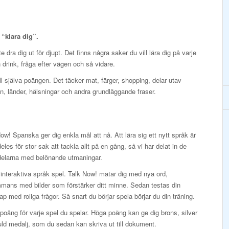
t “klara dig”.
 dra dig ut för djupt. Det finns några saker du vill lära dig på varje
en drink, fråga efter vägen och så vidare.
ill själva poängen. Det täcker mat, färger, shopping, delar utav
, länder, hälsningar och andra grundläggande fraser.
ow! Spanska ger dig enkla mål att nå. Att lära sig ett nytt språk är
deles för stor sak att tackla allt på en gång, så vi har delat in de
 delarna med belönande utmaningar.
interaktiva språk spel. Talk Now! matar dig med nya ord,
mmans med bilder som förstärker ditt minne. Sedan testas din
p med roliga frågor. Så snart du börjar spela börjar du din träning.
poäng för varje spel du spelar. Höga poäng kan ge dig brons, silver
ld medalj, som du sedan kan skriva ut till dokument.