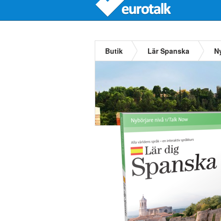
Butik
Lär Spanska
N