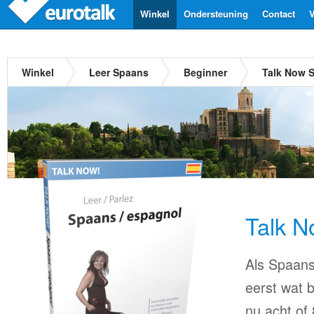
Winkel
Ondersteuning
Contact
V
Winkel
Leer Spaans
Beginner
Talk Now 
Talk 
Als Spaans 
eerst wat b
nu acht of 