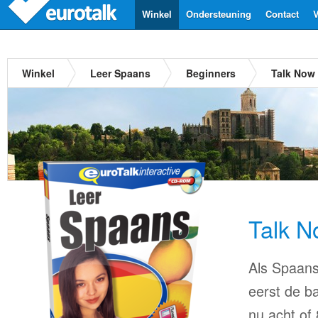
Winkel
Ondersteuning
Contact
V
Winkel
Leer Spaans
Beginners
Talk Now
Talk 
Als Spaans 
eerst de ba
nu acht of 