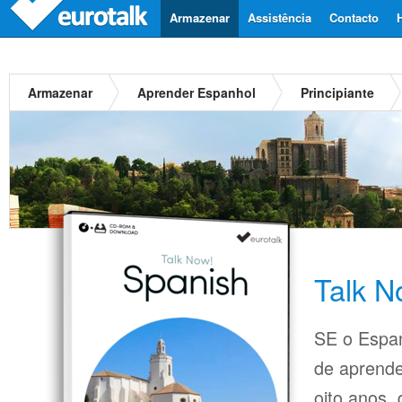
Armazenar
Assistência
Contacto
Armazenar
Aprender Espanhol
Principiante
Talk N
SE o Espan
de aprende
oito anos,