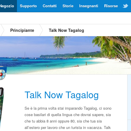
Negozio
Supporto
Contatti
Storie
Insegnanti
Risorse
Principiante
Talk Now Tagalog
Talk Now Tagalog
Se è la prima volta stai imparando Tagalog, ci sono
cose basilari di quella lingua che dovrai sapere, sia
che tu abbia 8 anni oppure 80, sia che tua sia
all’estero per lavoro che un turista in vacanza. Talk