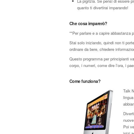
La pigrizia. Se pensi di essere p
quanto ti divertirai imparando!
Che cosa imparerò?
**Per parlare e a capire abbastanza p
Stai solo iniziando, quindi non ti por
ordinare da bere, chiedere informazion
Questo programma per principianti va dr
corpo, i numeri, come dire l’ora, i paesi
Come funziona?
Talk N
lingua
abbiam
Divert
nuove 
Poi ve
inizi 