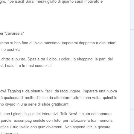
igro, ripensaci! Sarai meravigliato di quanto sarai motivato e
er “cavarsela”
teremo subito fino al livelo massimo: imparerai dapprima a dire “ciao”,
i e cosi via.
itto al punto. Spazia tra il cibo, i colori, lo shopping, le parti del
, i saluti, e le frasi essenziali.
ow! Tagalog ti da obiettivi facili da raggiungere. Imparare una nuova
 è qualcosa di molto difficile da affrontare tutto in una volta, quindi lo
o diviso in una serie di sfide gratificanti.
iti con i giochi linguistici interattivi. Talk Now! ti aiuta ad imparare
parole, accompagnandole con foto, per rafforzare la tua memoria.
rifica il tuo livello con quiz divertenti. Non appena inizi a giocare
ad imparare.