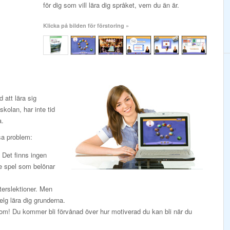
för dig som vill lära dig språket, vem du än är.
Klicka på bilden för förstoring »
att lära sig
kolan, har inte tid
a.
sa problem:
. Det finns ingen
de spel som belönar
terslektioner. Men
elg lära dig grunderna.
k om! Du kommer bli förvånad över hur motiverad du kan bli när du