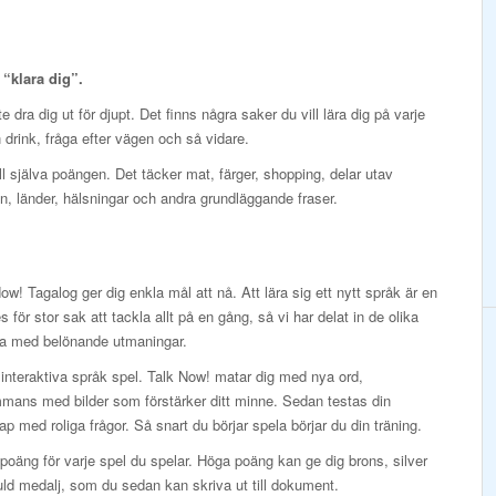
t “klara dig”.
 dra dig ut för djupt. Det finns några saker du vill lära dig på varje
en drink, fråga efter vägen och så vidare.
ill själva poängen. Det täcker mat, färger, shopping, delar utav
, länder, hälsningar och andra grundläggande fraser.
ow! Tagalog ger dig enkla mål att nå. Att lära sig ett nytt språk är en
es för stor sak att tackla allt på en gång, så vi har delat in de olika
na med belönande utmaningar.
interaktiva språk spel. Talk Now! matar dig med nya ord,
mmans med bilder som förstärker ditt minne. Sedan testas din
p med roliga frågor. Så snart du börjar spela börjar du din träning.
poäng för varje spel du spelar. Höga poäng kan ge dig brons, silver
ld medalj, som du sedan kan skriva ut till dokument.