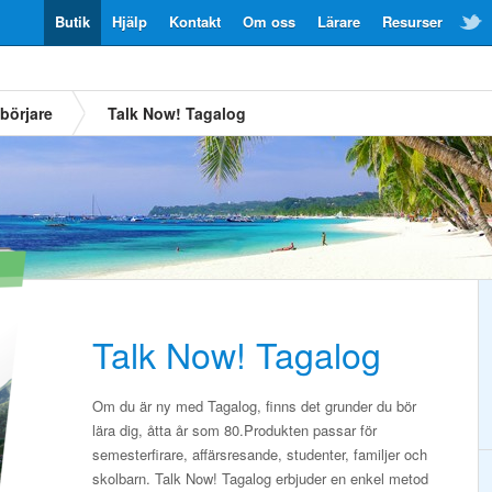
Butik
Hjälp
Kontakt
Om oss
Lärare
Resurser
börjare
Talk Now! Tagalog
Talk Now! Tagalog
Om du är ny med Tagalog, finns det grunder du bör
lära dig, åtta år som 80.Produkten passar för
semesterfirare, affärsresande, studenter, familjer och
skolbarn. Talk Now! Tagalog erbjuder en enkel metod