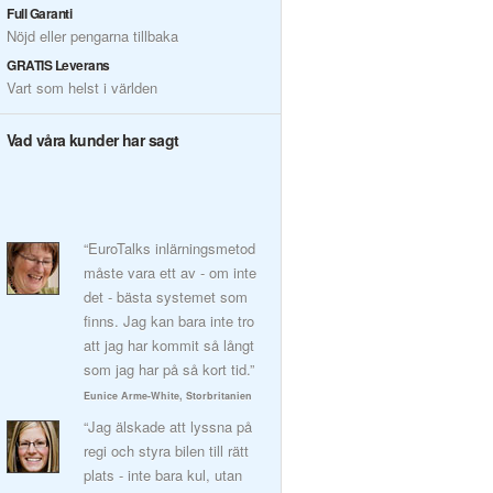
Full Garanti
Nöjd eller pengarna tillbaka
GRATIS Leverans
Vart som helst i världen
Vad våra kunder har sagt
“EuroTalks inlärningsmetod
måste vara ett av - om inte
det - bästa systemet som
finns. Jag kan bara inte tro
att jag har kommit så långt
som jag har på så kort tid.”
Eunice Arme-White, Storbritanien
“Jag älskade att lyssna på
regi och styra bilen till rätt
plats - inte bara kul, utan