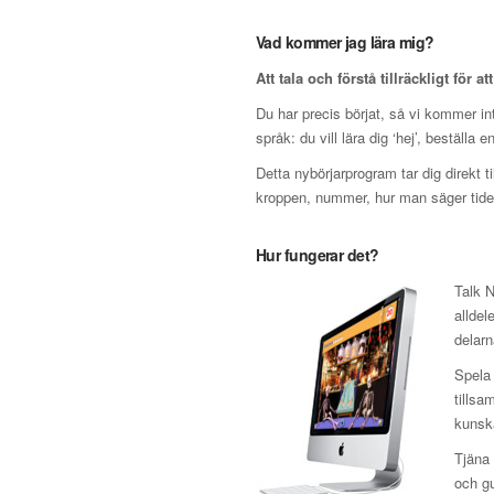
Vad kommer jag lära mig?
Att tala och förstå tillräckligt för at
Du har precis börjat, så vi kommer inte
språk: du vill lära dig ‘hej’, beställa 
Detta nybörjarprogram tar dig direkt t
kroppen, nummer, hur man säger tiden
Hur fungerar det?
Talk N
alldel
delar
Spela 
tillsa
kunska
Tjäna 
och gu