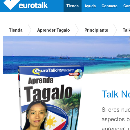
Tienda
Ayuda
Contacto
Com
Tienda
Aprender Tagalo
Principiante
Tal
Talk N
Si eres nu
aspectos b
aprender, n