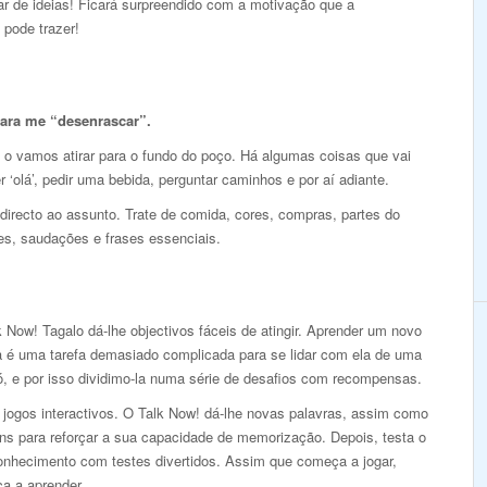
r de ideias! Ficará surpreendido com a motivação que a
 pode trazer!
para me “desenrascar”.
 o vamos atirar para o fundo do poço. Há algumas coisas que vai
r ‘olá’, pedir uma bebida, perguntar caminhos e por aí adiante.
 directo ao assunto. Trate de comida, cores, compras, partes do
es, saudações e frases essenciais.
 Now! Tagalo dá-lhe objectivos fáceis de atingir. Aprender um novo
a é uma tarefa demasiado complicada para se lidar com ela de uma
ó, e por isso dividimo-la numa série de desafios com recompensas.
 jogos interactivos. O Talk Now! dá-lhe novas palavras, assim como
ns para reforçar a sua capacidade de memorização. Depois, testa o
onhecimento com testes divertidos. Assim que começa a jogar,
a a aprender.