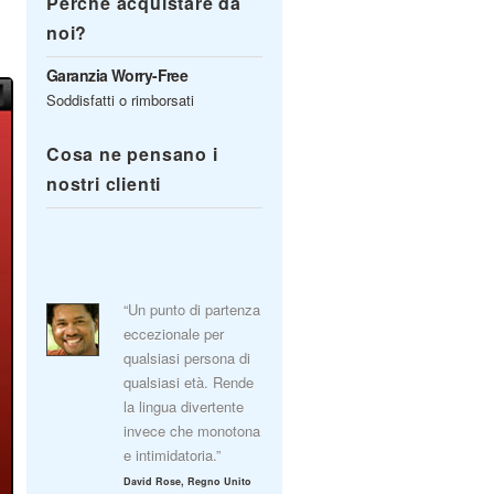
Perché acquistare da
noi?
Garanzia Worry-Free
Soddisfatti o rimborsati
Cosa ne pensano i
nostri clienti
“Un punto di partenza
eccezionale per
qualsiasi persona di
qualsiasi età. Rende
la lingua divertente
invece che monotona
e intimidatoria.”
David Rose, Regno Unito