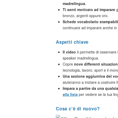
madrelingua.
Ti senti motivato ad imparare
g
bronzo, argenti oppure oro.
Schede vocabolario stampabil
continuare ad imparare anche in 
Aspetti chiave
Il video
ti permette di osservare i
speaker madrelingua.
Copre
nove differenti situazio
tecnologia, lavoro, sport e il mon
Una sezione aggiuntiva del vo
aiuteranno a iniziare a costruire f
Impara a partire da una qualsias
alla lista
per vedere se la tua lin
Cosa c’è di nuovo?