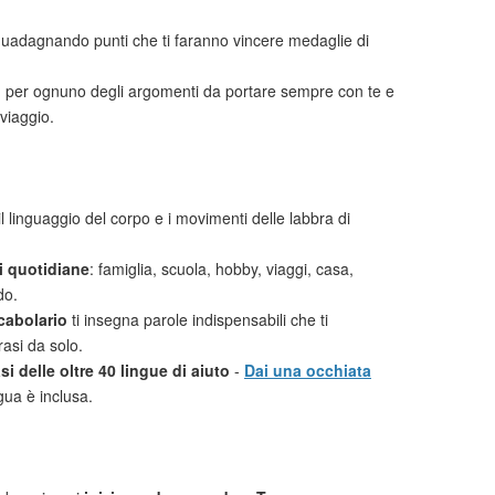
uadagnando punti che ti faranno vincere medaglie di
i
per ognuno degli argomenti da portare sempre con te e
viaggio.
l linguaggio del corpo e i movimenti delle labbra di
ni quotidiane
: famiglia, scuola, hobby, viaggi, casa,
do.
cabolario
ti insegna parole indispensabili che ti
rasi da solo.
i delle oltre 40 lingue di aiuto
-
Dai una occhiata
gua è inclusa.