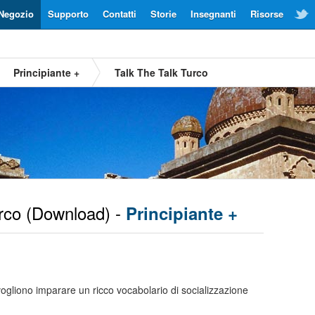
Negozio
Supporto
Contatti
Storie
Insegnanti
Risorse
Principiante +
Talk The Talk Turco
rco
(Download) -
Principiante +
ogliono imparare un ricco vocabolario di socializzazione