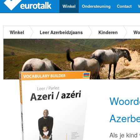
Winkel
Ondersteuning
Contact
V
Winkel
Leer Azerbeidzjaans
Kinderen
Wo
Woorde
Azerbe
Als je kind