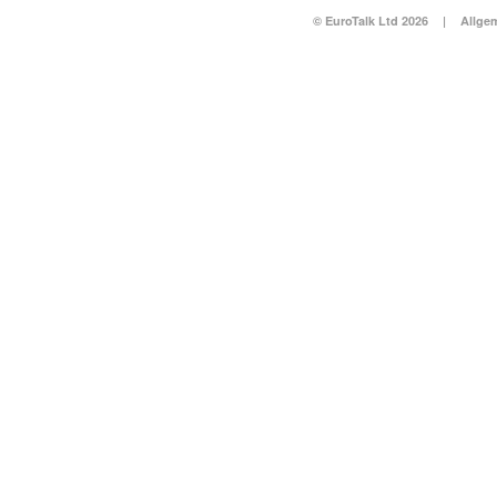
© EuroTalk Ltd 2026
|
Allge