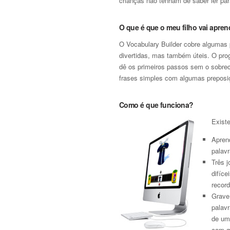
crianças não tenham de saber ler par
O que é que o meu filho vai apren
O Vocabulary Builder cobre algumas 
divertidas, mas também úteis. O prog
dê os primeiros passos sem o sobrec
frases simples com algumas preposi
Como é que funciona?
Existe
Apren
palavr
Três 
difíc
record
Grave 
palav
de um 
com qu