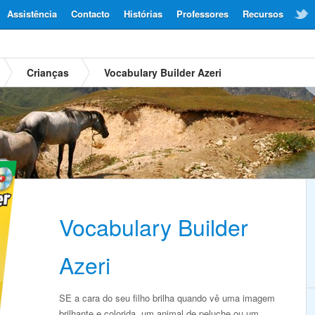
Assistência
Contacto
Histórias
Professores
Recursos
Crianças
Vocabulary Builder Azeri
Vocabulary Builder
Azeri
SE a cara do seu filho brilha quando vê uma imagem
brilhante e colorida, um animal de peluche ou um