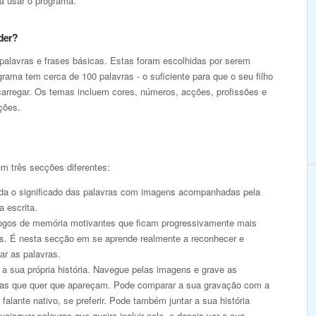
a usar o programa.
der?
palavras e frases básicas. Estas foram escolhidas por serem
rama tem cerca de 100 palavras - o suficiente para que o seu filho
arregar. Os temas incluem cores, números, acções, profissões e
ções.
m três secções diferentes:
da o significado das palavras com imagens acompanhadas pela
a escrita.
jogos de memória motivantes que ficam progressivamente mais
eis. É nesta secção em se aprende realmente a reconhecer e
ar as palavras.
a sua própria história. Navegue pelas imagens e grave as
ras que quer que apareçam. Pode comparar a sua gravação com a
falante nativo, se preferir. Pode também juntar a sua história
aisquer palavras que queira incluir nela, e depois ver a sua