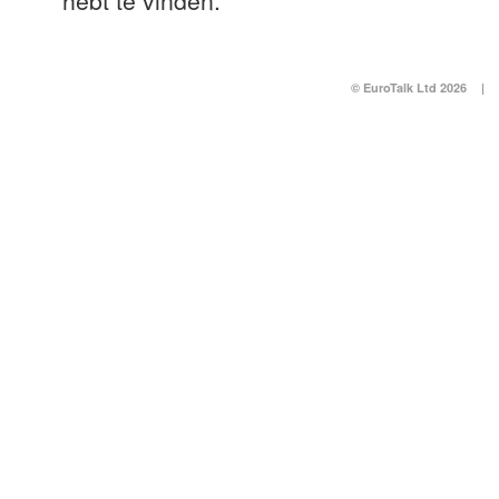
hebt te vinden.
© EuroTalk Ltd 2026
|