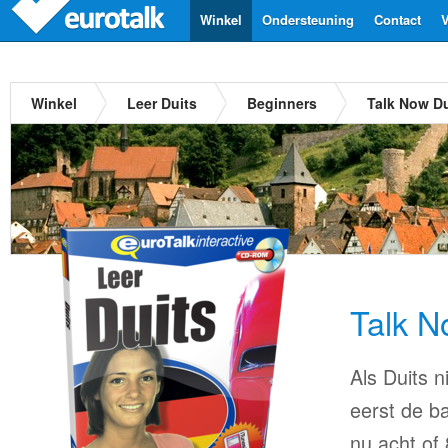
Winkel
Ondersteuning
Contact
V
Winkel
Leer Duits
Beginners
Talk Now Du
Talk N
Als Duits n
eerst de ba
nu acht of 