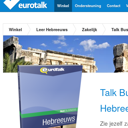
Winkel
Ondersteuning
Contact
V
Winkel
Leer Hebreeuws
Zakelijk
Talk Bu
Talk B
Hebre
Zie jezelf