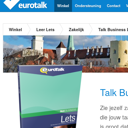
Winkel
Ondersteuning
Contact
V
Winkel
Leer Lets
Zakelijk
Talk Business 
Talk B
Zie jezelf
die jouw ta
is groot d