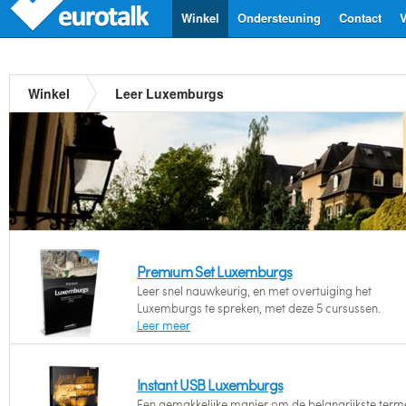
Winkel
Ondersteuning
Contact
V
Winkel
Leer Luxemburgs
Premium Set Luxemburgs
Leer snel nauwkeurig, en met overtuiging het
Luxemburgs te spreken, met deze 5 cursussen.
Leer meer
Instant USB Luxemburgs
Een gemakkelijke manier om de belangrijkste term