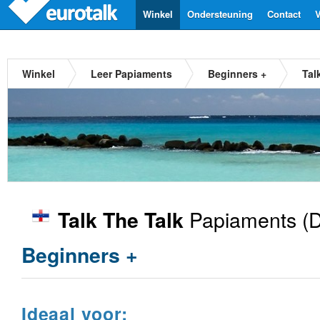
Winkel
Ondersteuning
Contact
V
Winkel
Leer Papiaments
Beginners +
Tal
Papiaments
(D
Talk The Talk
Beginners +
Ideaal voor: