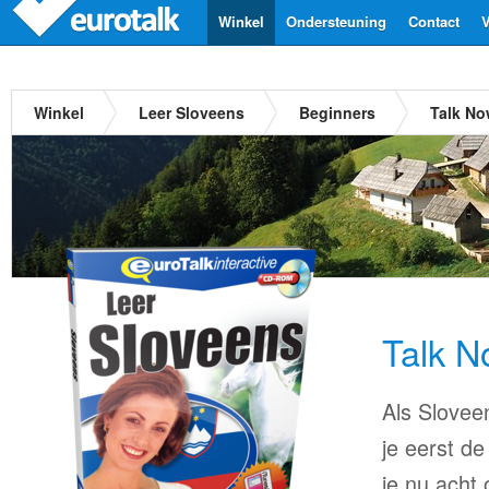
Winkel
Ondersteuning
Contact
V
Winkel
Leer Sloveens
Beginners
Talk No
Talk N
Als Sloveen
je eerst de
je nu acht 