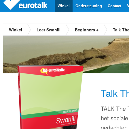
Winkel
Ondersteuning
Contact
V
Winkel
Leer Swahili
Beginners +
Talk The
Talk T
TALK The T
het sociale
gedachten.