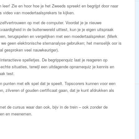
n leer! Zie en hoor hoe je het Zweeds spreekt en begrijpt door naar
s video van moedertaalsprekers te kijken.
zelfvertrouwen op met de computer. Voordat je je nieuwe
vaardigheid in de buitenwereld uittest, kun je je eigen uitspraak
en, terugspelen en vergelijken met een moedertaalspreker. (Merk
 we geen elektronische stemanalyse gebruiken; het menselijk oor is
al gesproken veel nauwkeuriger).
interactieve spelletjes. De begrippenquiz laat je reageren op
echte situaties, terwijl een uitdagende opnamequiz je kennis en
aak test.
n punten met elk spel dat je speelt. Topscorers kunnen voor een
n, zilveren of gouden certificaat gaan, dat je kunt afdrukken als
et de cursus waar dan ook, bijv in de trein – ook zonder de
kken en meenemen.