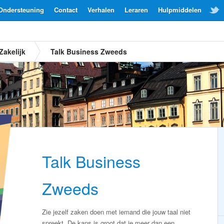
Ondersteuning
Contact
Verhalen
Leraren
Hulpmiddelen
Zakelijk
Talk Business Zweeds
Talk Business
Zweeds
Zie jezelf zaken doen met iemand die jouw taal niet
spreekt. De kans is groot dat je meer dan een