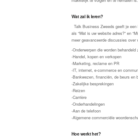
makkelijk te volgen en te herhalen is.
Wat zal ik leren?
Talk Business Zweeds geeft je een b
als “Wat is uw website adres?” en “Mi
meer geavanceerde discussies over w
-Onderwerpen die worden behandeld z
-Handel, kopen en verkopen
-Marketing, reclame en PR
-IT, internet, e-commerce en commun
-Bankwezen, financiën, de beurs en
-Zakelijke besprekingen
-Reizen
-Carrière
-Onderhandelingen
-Aan de telefoon
-Algemene commerciële woordensch
Hoe werkt het?