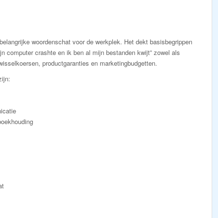
elangrijke woordenschat voor de werkplek. Het dekt basisbegrippen
jn computer crashte en ik ben al mijn bestanden kwijt” zowel als
isselkoersen, productgaranties en marketingbudgetten.
ijn:
icatie
 boekhouding
at