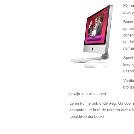
Kijk e
stukje
Bouw 
spreek
opnem
op dat
norma
Speel 
levens
uitspr
Verdie
bronze
bewijs van welslagen.
Leren kun je ook onderweg. Ga door m
computer. Je kunt de teksten afdru
(beeldwoordenboek)