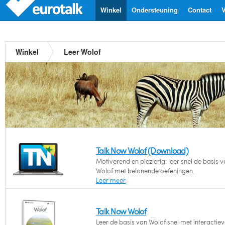
Winkel
Ondersteuning
Contact
V
Winkel
Leer Wolof
Talk Now Wolof (Download)
Motiverend en plezierig: leer snel de basis v
Wolof met belonende oefeningen.
Leer meer
Talk Now Wolof
Leer de basis van Wolof snel met interactie