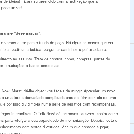
r de ideias! Ficará surpreendido com a motivação que a
 pode trazer!
para me “desenrascar”.
 o vamos atirar para o fundo do poço. Há algumas coisas que vai
r ‘olá’, pedir uma bebida, perguntar caminhos e por aí adiante.
 directo ao assunto. Trate de comida, cores, compras, partes do
es, saudações e frases essenciais.
 Now! Marati dá-lhe objectivos fáceis de atingir. Aprender um novo
a é uma tarefa demasiado complicada para se lidar com ela de uma
ó, e por isso dividimo-la numa série de desafios com recompensas.
 jogos interactivos. O Talk Now! dá-lhe novas palavras, assim como
ns para reforçar a sua capacidade de memorização. Depois, testa o
onhecimento com testes divertidos. Assim que começa a jogar,
a a aprender.