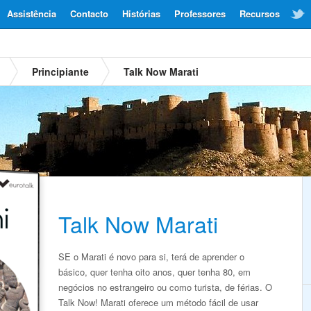
Assistência
Contacto
Histórias
Professores
Recursos
Principiante
Talk Now Marati
Talk Now Marati
SE o Marati é novo para si, terá de aprender o
básico, quer tenha oito anos, quer tenha 80, em
negócios no estrangeiro ou como turista, de férias. O
Talk Now! Marati oferece um método fácil de usar