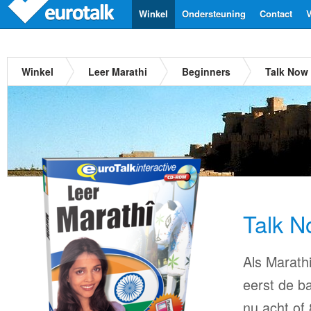
Winkel
Ondersteuning
Contact
V
Winkel
Leer Marathi
Beginners
Talk Now 
Talk N
Als Marathi
eerst de ba
nu acht of 