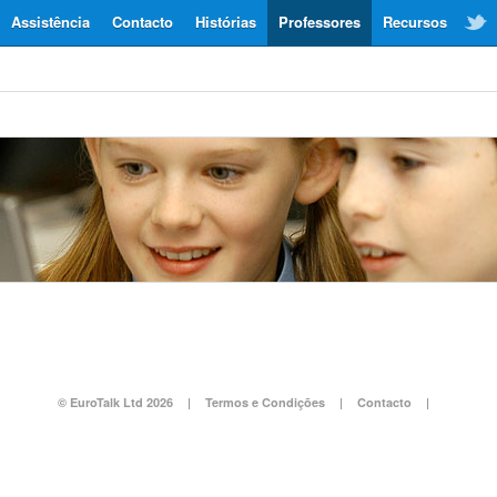
Assistência
Contacto
Histórias
Professores
Recursos
© EuroTalk Ltd 2026
|
Termos e Condições
|
Contacto
|