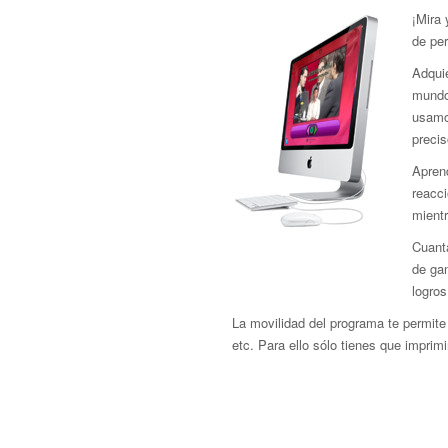
¡Mira
de pe
Adquie
mundo 
usamo
precis
Aprend
reacci
mient
Cuant
de gan
logros
La movilidad del programa te permite 
etc. Para ello sólo tienes que imprimir