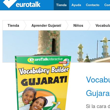
Tienda
Ayuda
Contacto
Com
Tienda
Aprender Gujaratí
Niños
Vocabula
Vocabu
Gujara
Si la cara 