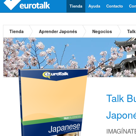
Tienda
Ayuda
Contacto
Com
Tienda
Aprender Japonés
Negocios
Tal
Talk B
Japon
IMAGÍNATE