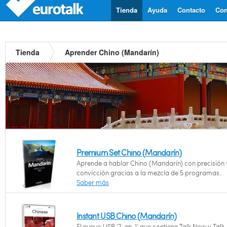
Tienda
Ayuda
Contacto
Com
Tienda
Aprender Chino (Mandarín)
Premium Set Chino (Mandarín)
Aprende a hablar Chino (Mandarín) con precisión 
convicción gracias a la mezcla de 5 programas.
Saber más
Instant USB Chino (Mandarín)
El nuevo USB ‘2-en-1’ que contiene Talk Now y Talk