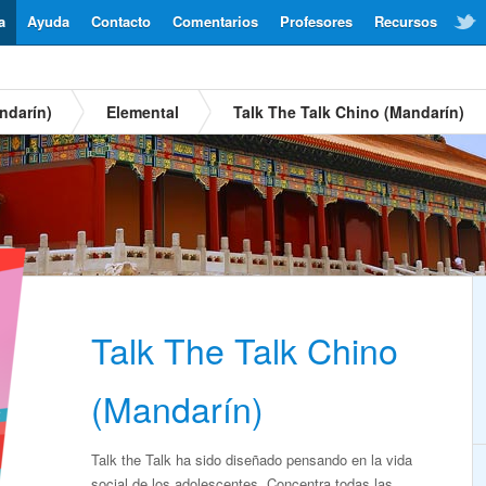
a
Ayuda
Contacto
Comentarios
Profesores
Recursos
ndarín)
Elemental
Talk The Talk Chino (Mandarín)
Talk The Talk Chino
(Mandarín)
Talk the Talk ha sido diseñado pensando en la vida
social de los adolescentes. Concentra todas las