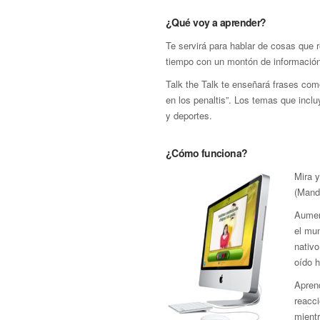
¿Qué voy a aprender?
Te servirá para hablar de cosas que 
tiempo con un montón de información 
Talk the Talk te enseñará frases com
en los penaltis”. Los temas que incluy
y deportes.
¿Cómo funciona?
Mira 
(Manda
Aumen
el mun
nativo
oído 
Aprend
reacci
mient