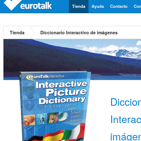
Tienda
Ayuda
Contacto
Com
Tienda
Diccionario Interactivo de imágenes
Diccio
Interac
imáge