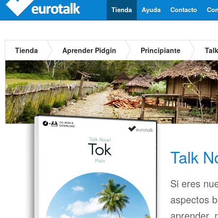
Tienda
Ayuda
Contacto
Com
Tienda
Aprender Pidgin
Principiante
Tal
Talk N
Si eres nu
aspectos b
aprender, n