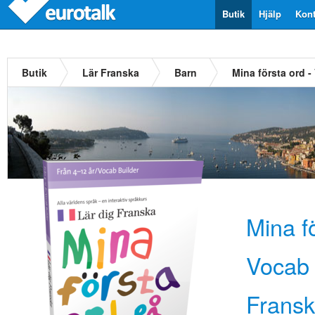
Butik
Hjälp
Kont
Butik
Lär Franska
Barn
Mina första ord 
Mina fö
Vocab 
Frans