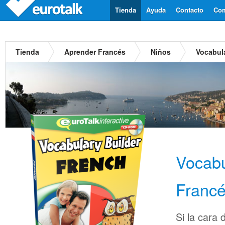
Tienda
Ayuda
Contacto
Com
Tienda
Aprender Francés
Niños
Vocabula
Vocabu
Franc
Si la cara 