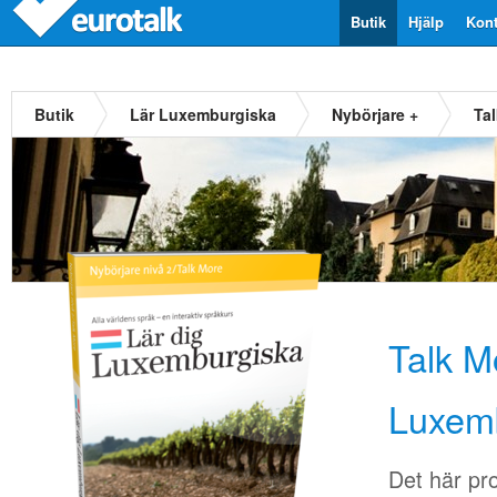
Butik
Hjälp
Kont
Butik
Lär Luxemburgiska
Nybörjare +
Ta
Talk M
Luxem
Det här pr