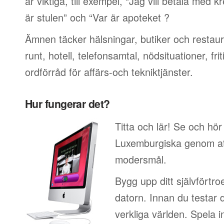
är viktiga, till exempel, “Jag vill betala med 
är stulen” och “Var är apoteket ?
Ämnen täcker hälsningar, butiker och restaur
runt, hotell, telefonsamtal, nödsituationer, f
ordförråd för affärs-och tekniktjänster.
Hur fungerar det?
Titta och lär! Se och hör
Luxemburgiska genom att 
modersmål.
Bygg upp ditt självförtr
datorn. Innan du testar 
verkliga världen. Spela i