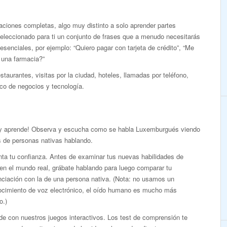
ciones completas, algo muy distinto a solo aprender partes
eleccionado para ti un conjunto de frases que a menudo necesitarás
esenciales, por ejemplo: “Quiero pagar con tarjeta de crédito”, “Me
 una farmacia?”
taurantes, visitas por la ciudad, hoteles, llamadas por teléfono,
co de negocios y tecnología.
 y aprende! Observa y escucha como se habla Luxemburgués viendo
s de personas nativas hablando.
ta tu confianza. Antes de examinar tus nuevas habilidades de
en el mundo real, grábate hablando para luego comparar tu
nciación con la de una persona nativa. (Nota: no usamos un
ocimiento de voz electrónico, el oído humano es mucho más
o.)
e con nuestros juegos interactivos. Los test de comprensión te