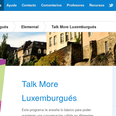
a
Ayuda
Contacto
Comentarios
Profesores
Recursos
gués
Elemental
Talk More Luxemburgués
Talk More
Luxemburgués
Este programa te enseña lo básico para poder
mantener una conversación válida en diferentes