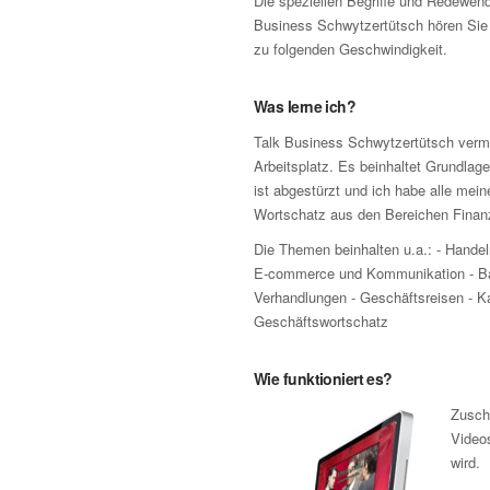
Die speziellen Begriffe und Redewen
Business Schwytzertütsch hören Sie kl
zu folgenden Geschwindigkeit.
Was lerne ich?
Talk Business Schwytzertütsch vermi
Arbeitsplatz. Es beinhaltet Grundlag
ist abgestürzt und ich habe alle mei
Wortschatz aus den Bereichen Finanz
Die Themen beinhalten u.a.: - Handel
E-commerce und Kommunikation - Ba
Verhandlungen - Geschäftsreisen - Ka
Geschäftswortschatz
Wie funktioniert es?
Zusch
Video
wird.