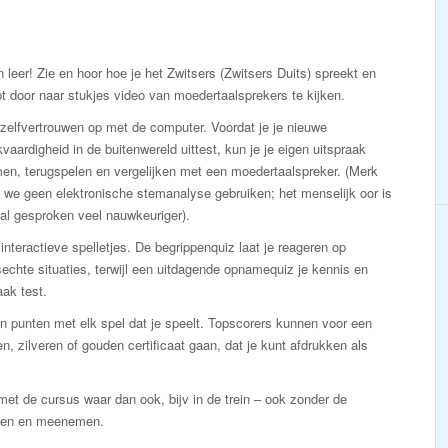
n leer! Zie en hoor hoe je het Zwitsers (Zwitsers Duits) spreekt en
pt door naar stukjes video van moedertaalsprekers te kijken.
zelfvertrouwen op met de computer. Voordat je je nieuwe
vaardigheid in de buitenwereld uittest, kun je je eigen uitspraak
en, terugspelen en vergelijken met een moedertaalspreker. (Merk
 we geen elektronische stemanalyse gebruiken; het menselijk oor is
al gesproken veel nauwkeuriger).
interactieve spelletjes. De begrippenquiz laat je reageren op
echte situaties, terwijl een uitdagende opnamequiz je kennis en
aak test.
n punten met elk spel dat je speelt. Topscorers kunnen voor een
n, zilveren of gouden certificaat gaan, dat je kunt afdrukken als
et de cursus waar dan ook, bijv in de trein – ook zonder de
kken en meenemen.