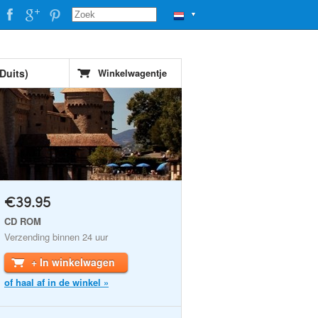
▼
Duits)
Winkelwagentje
€39.95
CD ROM
Verzending binnen 24 uur
+ In winkelwagen
of haal af in de winkel »