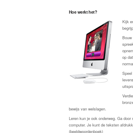
Hoe werkt het?
Kijk e
begrij
Bouw 
spreek
opnem
op dat
norma
Speel 
levens
uitspr
Verdie
bronze
bewijs van welslagen.
Leren kun je ook onderweg. Ga door m
computer. Je kunt de teksten afdru
(beeldwoordenboek)