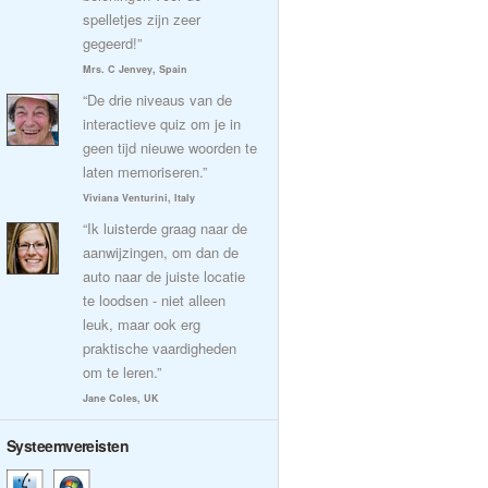
spelletjes zijn zeer
gegeerd!”
Mrs. C Jenvey, Spain
“De drie niveaus van de
interactieve quiz om je in
geen tijd nieuwe woorden te
laten memoriseren.”
Viviana Venturini, Italy
“Ik luisterde graag naar de
aanwijzingen, om dan de
auto naar de juiste locatie
te loodsen - niet alleen
leuk, maar ook erg
praktische vaardigheden
om te leren.”
Jane Coles, UK
Systeemvereisten