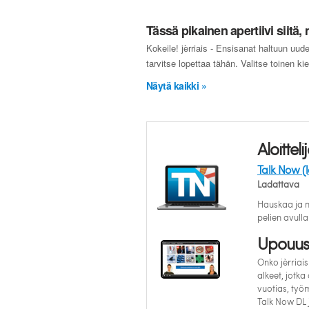
Tässä pikainen apertiivi siitä
Kokeile! jèrriais - Ensisanat haltuun uud
tarvitse lopettaa tähän. Valitse toinen k
Näytä kaikki »
Aloittelij
Talk Now (l
Ladattava
Hauskaa ja m
pelien avulla
Upouusi
Onko jèrriais
alkeet, jotka
vuotias, työm
Talk Now DL j