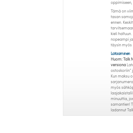
oppimiseen, 
Tämä on viim
tasan samoja
ennen. Keskity
tarvitsemaan;
kieli haltuu
nopeampi ja 
täysin myös 
Lataaminen
Huom: Talk N
versiona
Lat
ostoskoriin” 
Kun maksu on
sarjanumeron
myös sähköp
laajakaistali
minuuttia, jo
samantien! Tä
ladannut Tal