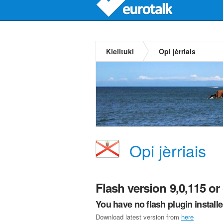
Kielituki
Opi jèrriais
Opi jèrriais
Flash version 9,0,115 or 
You have no flash plugin install
Download latest version from
here