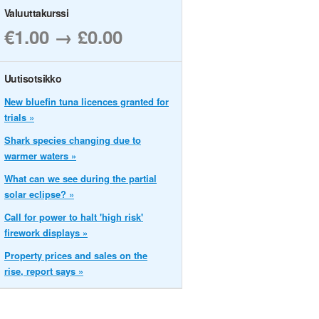
Valuuttakurssi
€1.00 → £0.00
Uutisotsikko
New bluefin tuna licences granted for
trials »
Shark species changing due to
warmer waters »
What can we see during the partial
solar eclipse? »
Call for power to halt 'high risk'
firework displays »
Property prices and sales on the
rise, report says »