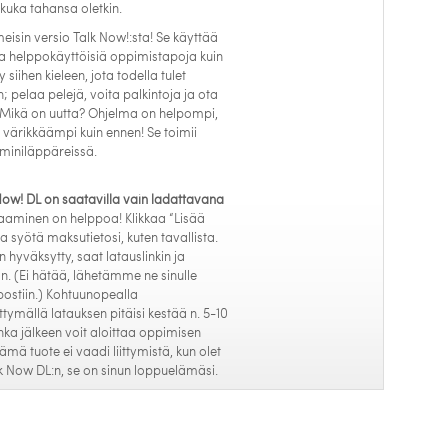
kuka tahansa oletkin.
eisin versio Talk Now!:sta! Se käyttää
 helppokäyttöisiä oppimistapoja kuin
 siihen kieleen, jota todella tulet
 pelaa pelejä, voita palkintoja ja ota
n. Mikä on uutta? Ohjelma on helpompi,
värikkäämpi kuin ennen! Se toimii
miniläppäreissä.
ow! DL on saatavilla vain ladattavana
aaminen on helppoa! Klikkaa “Lisää
ja syötä maksutietosi, kuten tavallista.
 hyväksytty, saat latauslinkin ja
. (Ei hätää, lähetämme ne sinulle
ostiin.) Kohtuunopealla
ittymällä latauksen pitäisi kestää n. 5-10
nka jälkeen voit aloittaa oppimisen
mä tuote ei vaadi liittymistä, kun olet
k Now DL:n, se on sinun loppuelämäsi.