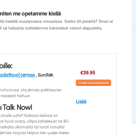
, miten me opetamme kieliä
ella kielellä muutamassa minuutissa. Saitko 50 pistettä? Sinun ei
ieli tai katsasta tuottedemme kokonaiset versiot alapuolelta.
oille:
€39.95
adattava) jèrriais
, EuroTalk
Lisää ostoskärryyn
otivoivaa: ota jèrriais palkitsevien
 nopeasti haltuun.
Lisää
 Talk Now!
 sinulle uutta? Kaikissa kielissä on
 on hyvä osata, olitpa kahdeksan tai 80-
atkalla ulkomailla tai turisti lomalla!
èrriais tarjoaa helpon tien uuden kielen