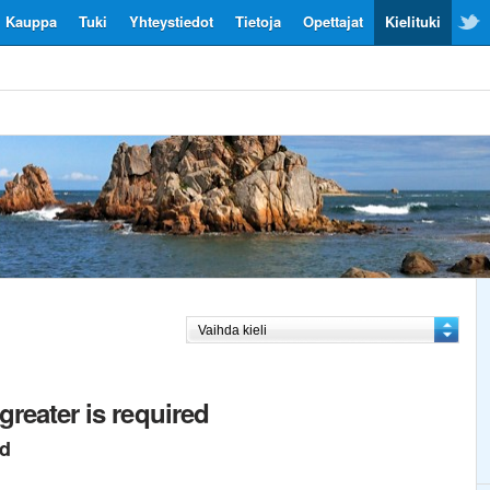
Kauppa
Tuki
Yhteystiedot
Tietoja
Opettajat
Kielituki
greater is required
ed