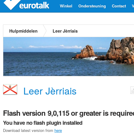
Winkel
Ondersteuning
Contact
V
Hulpmiddelen
Leer Jèrriais
Leer Jèrriais
Flash version 9,0,115 or greater is require
You have no flash plugin installed
Download latest version from
here